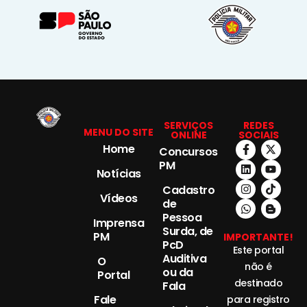
SERVIÇOS
REDES
MENU DO SITE
ONLINE
SOCIAIS
Home
Concursos
PM
Notícias
Cadastro
Vídeos
de
Pessoa
Imprensa
Surda, de
PM
IMPORTANTE!
PcD
Este portal
Auditiva
O
não é
ou da
Portal
destinado
Fala
Fale
para registro