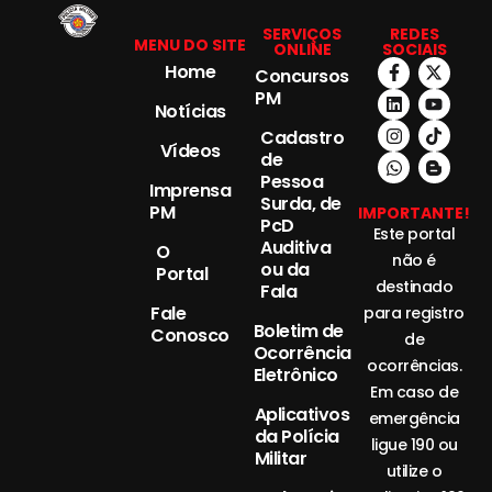
SERVIÇOS
REDES
MENU DO SITE
ONLINE
SOCIAIS
Home
Concursos
PM
Notícias
Cadastro
Vídeos
de
Pessoa
Imprensa
Surda, de
PM
IMPORTANTE!
PcD
Este portal
Auditiva
O
não é
ou da
Portal
destinado
Fala
Fale
para registro
Boletim de
Conosco
de
Ocorrência
ocorrências.
Eletrônico
Em caso de
Aplicativos
emergência
da Polícia
ligue 190 ou
Militar
utilize o