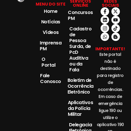
SERVIÇOS
REDES
MENU DO SITE
ONLINE
SOCIAIS
Home
Concursos
PM
Notícias
Cadastro
Vídeos
de
Pessoa
Imprensa
Surda, de
PM
IMPORTANTE!
PcD
Este portal
Auditiva
O
não é
ou da
Portal
destinado
Fala
Fale
para registro
Boletim de
Conosco
de
Ocorrência
ocorrências.
Eletrônico
Em caso de
Aplicativos
emergência
da Polícia
ligue 190 ou
Militar
utilize o
Delegacia
aplicativo 190
Eletrônica