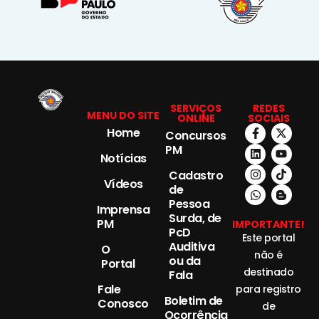
SERVIÇOS
REDES
MENU DO SITE
ONLINE
SOCIAIS
Home
Concursos
PM
Notícias
Cadastro
Vídeos
de
Pessoa
Imprensa
Surda, de
PM
IMPORTANTE!
PcD
Este portal
Auditiva
O
não é
ou da
Portal
destinado
Fala
Fale
para registro
Boletim de
Conosco
de
Ocorrência