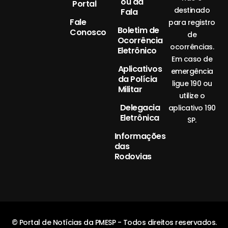
ou da
Portal
destinado
Fala
Fale
para registro
Boletim de
Conosco
de
Ocorrência
ocorrências.
Eletrônico
Em caso de
Aplicativos
emergência
da Polícia
ligue 190 ou
Militar
utilize o
Delegacia
aplicativo 190
Eletrônica
SP.
Informações
das
Rodovias
© Portal de Notícias da PMESP - Todos direitos reservados.