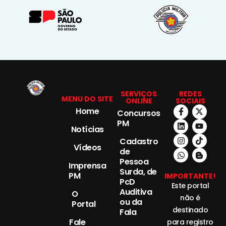
SERVIÇOS
REDES
MENU DO SITE
ONLINE
SOCIAIS
Home
Concursos
PM
Notícias
Cadastro
Vídeos
de
Pessoa
Imprensa
Surda, de
PM
IMPORTANTE!
PcD
Este portal
Auditiva
O
não é
ou da
Portal
destinado
Fala
Fale
para registro