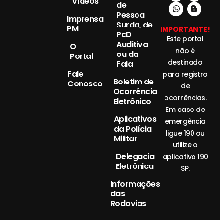
Vídeos
de
Pessoa
Imprensa
Surda, de
PM
IMPORTANTE!
PcD
Este portal
Auditiva
O
não é
ou da
Portal
destinado
Fala
Fale
para registro
Boletim de
Conosco
de
Ocorrência
ocorrências.
Eletrônico
Em caso de
Aplicativos
emergência
da Polícia
ligue 190 ou
Militar
utilize o
Delegacia
aplicativo 190
Eletrônica
SP.
Informações
das
Rodovias