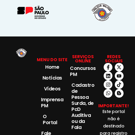
SERVIÇOS
REDES
MENU DO SITE
ONLINE
SOCIAIS
Home
Concursos
PM
Notícias
Cadastro
Vídeos
de
Pessoa
Imprensa
Surda, de
PM
IMPORTANTE!
PcD
Este portal
Auditiva
O
não é
ou da
Portal
destinado
Fala
Fale
para registro