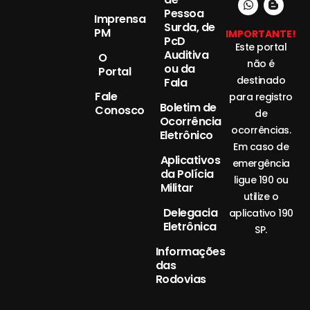
Pessoa
Imprensa
Surda, de
PM
IMPORTANTE!
PcD
Este portal
Auditiva
O
não é
ou da
Portal
destinado
Fala
Fale
para registro
Boletim de
Conosco
de
Ocorrência
ocorrências.
Eletrônico
Em caso de
Aplicativos
emergência
da Polícia
ligue 190 ou
Militar
utilize o
Delegacia
aplicativo 190
Eletrônica
SP.
Informações
das
Rodovias