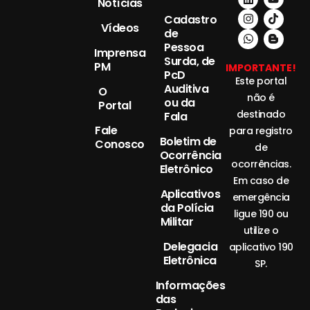
Notícias
Cadastro
Vídeos
de
Pessoa
Imprensa
Surda, de
PM
IMPORTANTE!
PcD
Este portal
Auditiva
O
não é
ou da
Portal
destinado
Fala
Fale
para registro
Boletim de
Conosco
de
Ocorrência
ocorrências.
Eletrônico
Em caso de
Aplicativos
emergência
da Polícia
ligue 190 ou
Militar
utilize o
Delegacia
aplicativo 190
Eletrônica
SP.
Informações
das