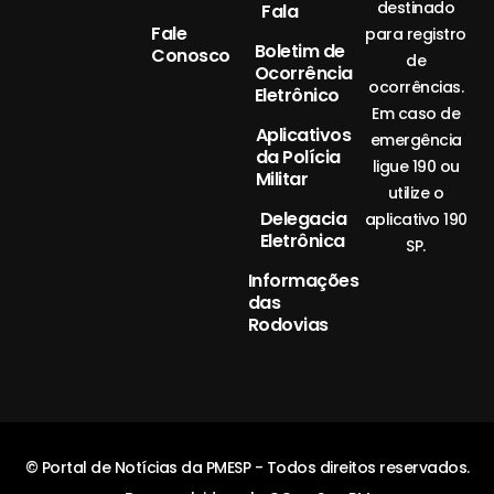
destinado
Fala
Fale
para registro
Boletim de
Conosco
de
Ocorrência
ocorrências.
Eletrônico
Em caso de
Aplicativos
emergência
da Polícia
ligue 190 ou
Militar
utilize o
Delegacia
aplicativo 190
Eletrônica
SP.
Informações
das
Rodovias
© Portal de Notícias da PMESP - Todos direitos reservados.