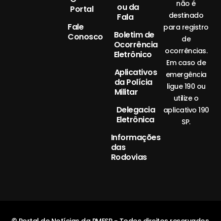
não é
ou da
Portal
destinado
Fala
Fale
para registro
Boletim de
Conosco
de
Ocorrência
ocorrências.
Eletrônico
Em caso de
Aplicativos
emergência
da Polícia
ligue 190 ou
Militar
utilize o
Delegacia
aplicativo 190
Eletrônica
SP.
Informações
das
Rodovias