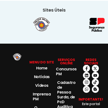
Sites Úteis
SERVIÇOS
REDES
MENU DO SITE
ONLINE
SOCIAIS
Home
Concursos
PM
Notícias
Cadastro
Vídeos
de
Pessoa
Imprensa
Surda, de
PM
IMPORTANTE!
PcD
Este portal
Auditiva
O