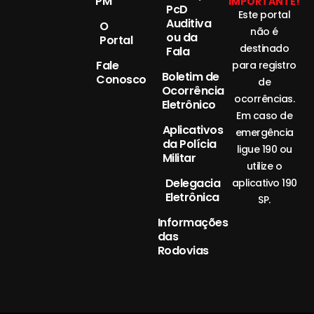
PM
IMPORTANTE!
PcD
Este portal
Auditiva
O
não é
ou da
Portal
destinado
Fala
Fale
para registro
Boletim de
Conosco
de
Ocorrência
ocorrências.
Eletrônico
Em caso de
Aplicativos
emergência
da Polícia
ligue 190 ou
Militar
utilize o
Delegacia
aplicativo 190
Eletrônica
SP.
Informações
das
Rodovias