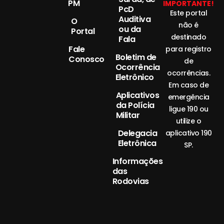
PM
IMPORTANTE!
PcD
Este portal
Auditiva
O
não é
ou da
Portal
destinado
Fala
Fale
para registro
Boletim de
Conosco
de
Ocorrência
ocorrências.
Eletrônico
Em caso de
Aplicativos
emergência
da Polícia
ligue 190 ou
Militar
utilize o
Delegacia
aplicativo 190
Eletrônica
SP.
Informações
das
Rodovias