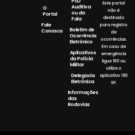
PcD
Este portal
Auditiva
O
não é
ou da
Portal
destinado
Fala
Fale
para registro
Boletim de
Conosco
de
Ocorrência
ocorrências.
Eletrônico
Em caso de
Aplicativos
emergência
da Polícia
ligue 190 ou
Militar
utilize o
Delegacia
aplicativo 190
Eletrônica
SP.
Informações
das
Rodovias