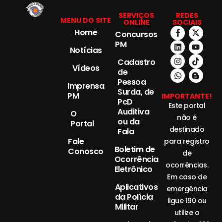
SERVIÇOS
REDES
MENU DO SITE
ONLINE
SOCIAIS
Home
Concursos
PM
Notícias
Cadastro
Vídeos
de
Pessoa
Imprensa
Surda, de
PM
IMPORTANTE!
PcD
Este portal
Auditiva
O
não é
ou da
Portal
destinado
Fala
Fale
para registro
Boletim de
Conosco
de
Ocorrência
ocorrências.
Eletrônico
Em caso de
Aplicativos
emergência
da Polícia
ligue 190 ou
Militar
utilize o