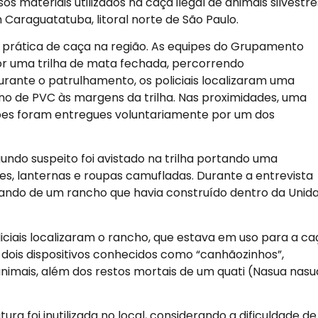
 materiais utilizados na caça ilegal de animais silvestre
 Caraguatatuba, litoral norte de São Paulo.
 prática de caça na região. As equipes do Grupamento
or uma trilha de mata fechada, percorrendo
ante o patrulhamento, os policiais localizaram uma
no de PVC às margens da trilha. Nas proximidades, uma
nições foram entregues voluntariamente por um dos
ndo suspeito foi avistado na trilha portando uma
, lanternas e roupas camufladas. Durante a entrevista
nando de um rancho que havia construído dentro da Unid
iciais localizaram o rancho, que estava em uso para a ca
s dois dispositivos conhecidos como “canhãozinhos”,
animais, além dos restos mortais de um quati (Nasua nasu
ra foi inutilizada no local, considerando a dificuldade de