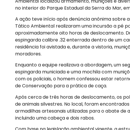
Ambiental localizou armamento, munições e diversos
no interior do Parque Estadual da Serra do Mar, em
A ação teve início após denúncia anônima sobre a
Tático Ambiental realizaram uma incursão a pé p
aproximadamente oito horas de deslocamento. Dur
espingarda calibre .32 enterrada dentro de um ca
residência foi avistada e, durante a vistoria, mu
moradores.
Enquanto a equipe realizava a abordagem, um segu
espingarda municiada e uma mochila com munições
com os policiais, o homem confessou estar retor
de Conservação para a prática de caça.
Após cerca de três horas de deslocamento, os pol
de animais silvestres. No local, foram encontrado
armadilhas artesanais utilizadas para o abate de 
incluindo uma cabeça e dois rabos.
Com base na legislação ambiental vigente, a estrutu