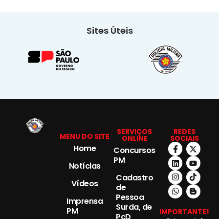
Sites Úteis
SERVIÇOS
REDES
MENU DO SITE
ONLINE
SOCIAIS
Home
Concursos
PM
Notícias
Cadastro
Vídeos
de
Pessoa
Imprensa
Surda, de
PM
IMPORTANTE!
PcD