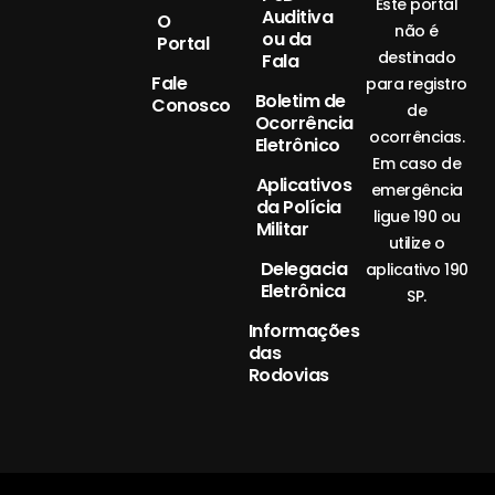
Este portal
Auditiva
O
não é
ou da
Portal
destinado
Fala
Fale
para registro
Boletim de
Conosco
de
Ocorrência
ocorrências.
Eletrônico
Em caso de
Aplicativos
emergência
da Polícia
ligue 190 ou
Militar
utilize o
Delegacia
aplicativo 190
Eletrônica
SP.
Informações
das
Rodovias