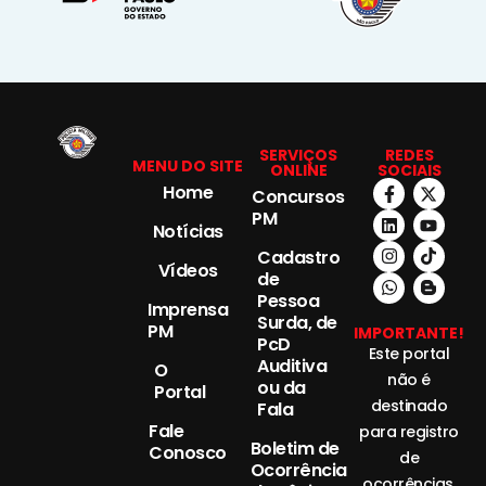
SERVIÇOS
REDES
MENU DO SITE
ONLINE
SOCIAIS
Home
Concursos
PM
Notícias
Cadastro
Vídeos
de
Pessoa
Imprensa
Surda, de
PM
IMPORTANTE!
PcD
Este portal
Auditiva
O
não é
ou da
Portal
destinado
Fala
Fale
para registro
Boletim de
Conosco
de
Ocorrência
ocorrências.