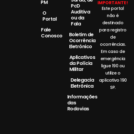
PM
IMPORTANTE!
PcD
Este portal
Auditiva
O
não é
ou da
Portal
destinado
Fala
Fale
para registro
Boletim de
Conosco
de
Ocorrência
ocorrências.
Eletrônico
Em caso de
Aplicativos
emergência
da Polícia
ligue 190 ou
Militar
utilize o
Delegacia
aplicativo 190
Eletrônica
SP.
Informações
das
Rodovias