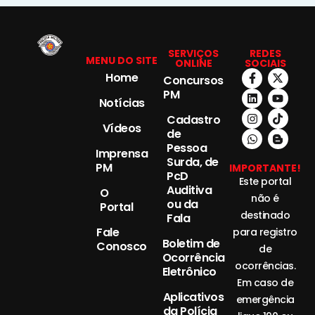
SERVIÇOS
REDES
MENU DO SITE
ONLINE
SOCIAIS
Home
Concursos
PM
Notícias
Cadastro
Vídeos
de
Pessoa
Imprensa
Surda, de
PM
IMPORTANTE!
PcD
Este portal
Auditiva
O
não é
ou da
Portal
destinado
Fala
Fale
para registro
Boletim de
Conosco
de
Ocorrência
ocorrências.
Eletrônico
Em caso de
Aplicativos
emergência
da Polícia