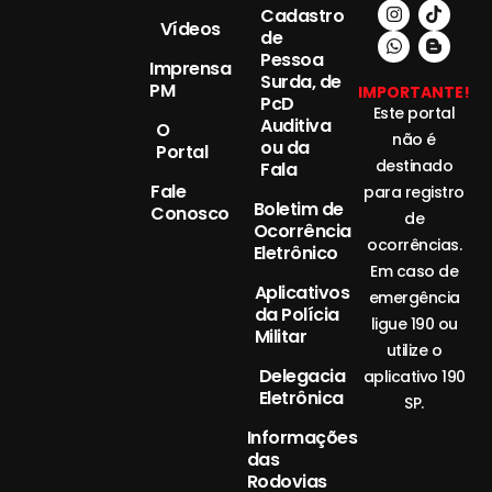
Cadastro
Vídeos
de
Pessoa
Imprensa
Surda, de
PM
IMPORTANTE!
PcD
Este portal
Auditiva
O
não é
ou da
Portal
destinado
Fala
Fale
para registro
Boletim de
Conosco
de
Ocorrência
ocorrências.
Eletrônico
Em caso de
Aplicativos
emergência
da Polícia
ligue 190 ou
Militar
utilize o
Delegacia
aplicativo 190
Eletrônica
SP.
Informações
das
Rodovias