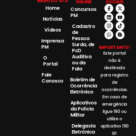
MENU DO SITE
ONLINE
SOCIAIS
Home
Concursos
PM
Notícias
Cadastro
Vídeos
de
Pessoa
Imprensa
Surda, de
PM
IMPORTANTE!
PcD
Este portal
Auditiva
O
não é
ou da
Portal
destinado
Fala
Fale
para registro
Boletim de
Conosco
de
Ocorrência
ocorrências.
Eletrônico
Em caso de
Aplicativos
emergência
da Polícia
ligue 190 ou
Militar
utilize o
Delegacia
aplicativo 190
Eletrônica
SP.