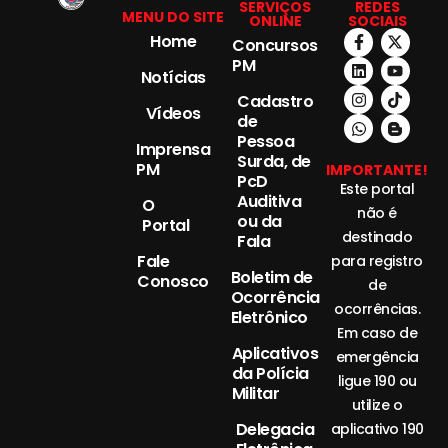
SERVIÇOS
REDES
MENU DO SITE
ONLINE
SOCIAIS
Home
Concursos
PM
Notícias
Cadastro
Vídeos
de
Pessoa
Imprensa
Surda, de
PM
IMPORTANTE!
PcD
Este portal
Auditiva
O
não é
ou da
Portal
destinado
Fala
Fale
para registro
Boletim de
Conosco
de
Ocorrência
ocorrências.
Eletrônico
Em caso de
Aplicativos
emergência
da Polícia
ligue 190 ou
Militar
utilize o
Delegacia
aplicativo 190