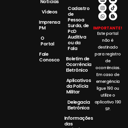
Notícias
Cadastro
Vídeos
de
Pessoa
Imprensa
Surda, de
PM
IMPORTANTE!
PcD
Este portal
Auditiva
O
não é
ou da
Portal
destinado
Fala
Fale
para registro
Boletim de
Conosco
de
Ocorrência
ocorrências.
Eletrônico
Em caso de
Aplicativos
emergência
da Polícia
ligue 190 ou
Militar
utilize o
Delegacia
aplicativo 190
Eletrônica
SP.
Informações
das