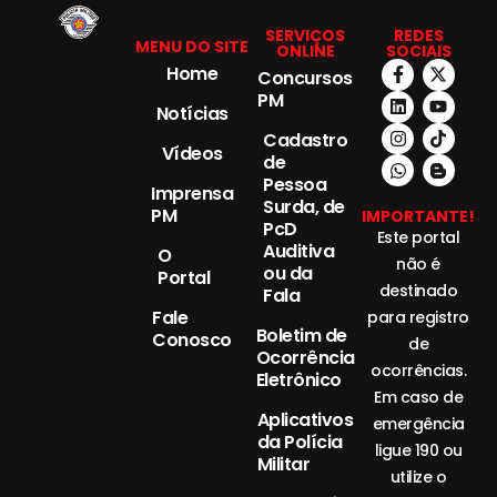
SERVIÇOS
REDES
MENU DO SITE
ONLINE
SOCIAIS
Home
Concursos
PM
Notícias
Cadastro
Vídeos
de
Pessoa
Imprensa
Surda, de
PM
IMPORTANTE!
PcD
Este portal
Auditiva
O
não é
ou da
Portal
destinado
Fala
Fale
para registro
Boletim de
Conosco
de
Ocorrência
ocorrências.
Eletrônico
Em caso de
Aplicativos
emergência
da Polícia
ligue 190 ou
Militar
utilize o