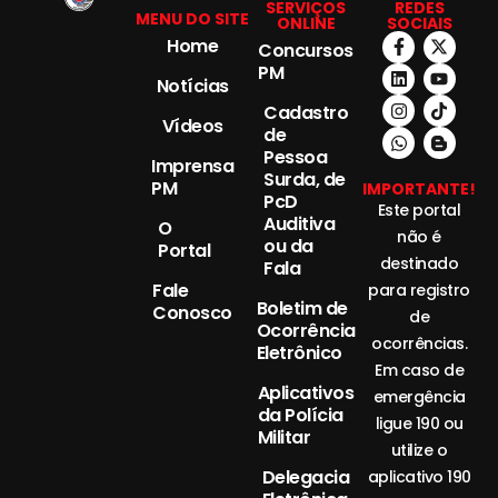
SERVIÇOS
REDES
MENU DO SITE
ONLINE
SOCIAIS
Home
Concursos
PM
Notícias
Cadastro
Vídeos
de
Pessoa
Imprensa
Surda, de
PM
IMPORTANTE!
PcD
Este portal
Auditiva
O
não é
ou da
Portal
destinado
Fala
Fale
para registro
Boletim de
Conosco
de
Ocorrência
ocorrências.
Eletrônico
Em caso de
Aplicativos
emergência
da Polícia
ligue 190 ou
Militar
utilize o
Delegacia
aplicativo 190