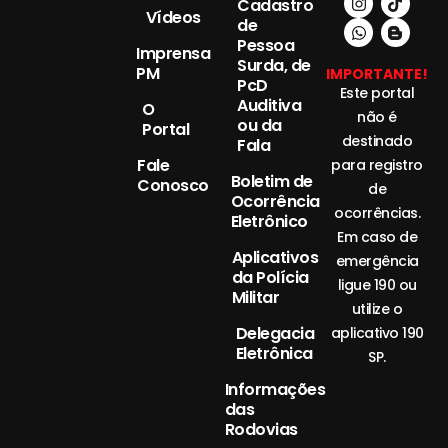
Cadastro
Vídeos
de
Pessoa
Imprensa
Surda, de
PM
IMPORTANTE!
PcD
Este portal
Auditiva
O
não é
ou da
Portal
destinado
Fala
Fale
para registro
Boletim de
Conosco
de
Ocorrência
ocorrências.
Eletrônico
Em caso de
Aplicativos
emergência
da Polícia
ligue 190 ou
Militar
utilize o
Delegacia
aplicativo 190
Eletrônica
SP.
Informações
das
Rodovias