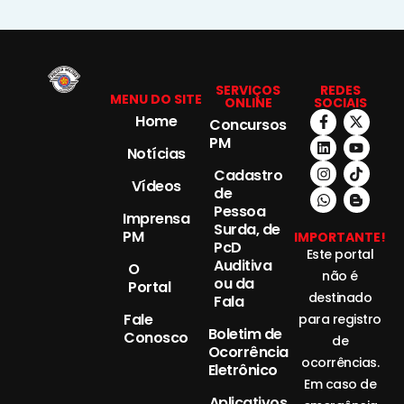
SERVIÇOS
REDES
MENU DO SITE
ONLINE
SOCIAIS
Home
Concursos
PM
Notícias
Cadastro
Vídeos
de
Pessoa
Imprensa
Surda, de
PM
IMPORTANTE!
PcD
Este portal
Auditiva
O
não é
ou da
Portal
destinado
Fala
Fale
para registro
Boletim de
Conosco
de
Ocorrência
ocorrências.
Eletrônico
Em caso de
Aplicativos