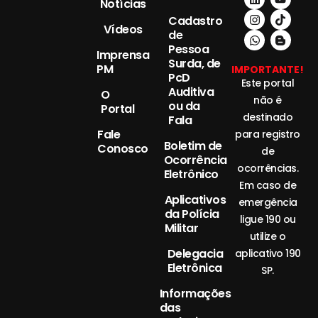
Notícias
Cadastro
Vídeos
de
Pessoa
Imprensa
Surda, de
PM
IMPORTANTE!
PcD
Este portal
Auditiva
O
não é
ou da
Portal
destinado
Fala
Fale
para registro
Boletim de
Conosco
de
Ocorrência
ocorrências.
Eletrônico
Em caso de
Aplicativos
emergência
da Polícia
ligue 190 ou
Militar
utilize o
Delegacia
aplicativo 190
Eletrônica
SP.
Informações
das