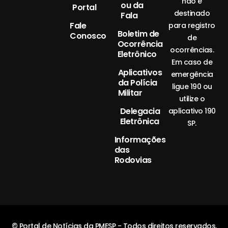
não é
ou da
Portal
destinado
Fala
Fale
para registro
Boletim de
Conosco
de
Ocorrência
ocorrências.
Eletrônico
Em caso de
Aplicativos
emergência
da Polícia
ligue 190 ou
Militar
utilize o
Delegacia
aplicativo 190
Eletrônica
SP.
Informações
das
Rodovias
© Portal de Notícias da PMESP - Todos direitos reservados.