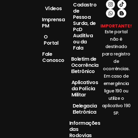
Cadastro
Vídeos
de
Pessoa
Imprensa
Surda, de
PM
IMPORTANTE!
PcD
Este portal
Auditiva
O
não é
ou da
Portal
destinado
Fala
Fale
para registro
Boletim de
Conosco
de
Ocorrência
ocorrências.
Eletrônico
Em caso de
Aplicativos
emergência
da Polícia
ligue 190 ou
Militar
utilize o
Delegacia
aplicativo 190
Eletrônica
SP.
Informações
das
Rodovias