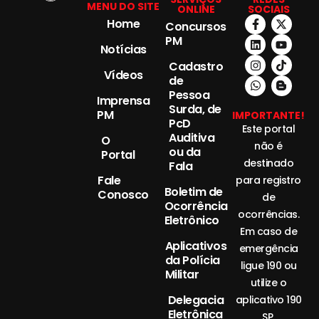
MENU DO SITE
ONLINE
SOCIAIS
Home
Concursos
PM
Notícias
Cadastro
Vídeos
de
Pessoa
Imprensa
Surda, de
PM
IMPORTANTE!
PcD
Este portal
Auditiva
O
não é
ou da
Portal
destinado
Fala
Fale
para registro
Boletim de
Conosco
de
Ocorrência
ocorrências.
Eletrônico
Em caso de
Aplicativos
emergência
da Polícia
ligue 190 ou
Militar
utilize o
Delegacia
aplicativo 190
Eletrônica
SP.