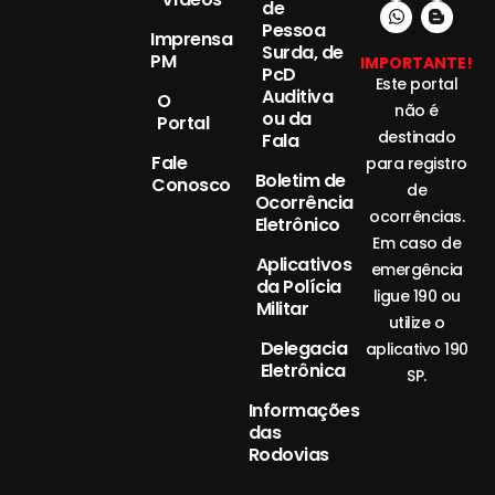
de
Pessoa
Imprensa
Surda, de
PM
IMPORTANTE!
PcD
Este portal
Auditiva
O
não é
ou da
Portal
destinado
Fala
Fale
para registro
Boletim de
Conosco
de
Ocorrência
ocorrências.
Eletrônico
Em caso de
Aplicativos
emergência
da Polícia
ligue 190 ou
Militar
utilize o
Delegacia
aplicativo 190
Eletrônica
SP.
Informações
das
Rodovias