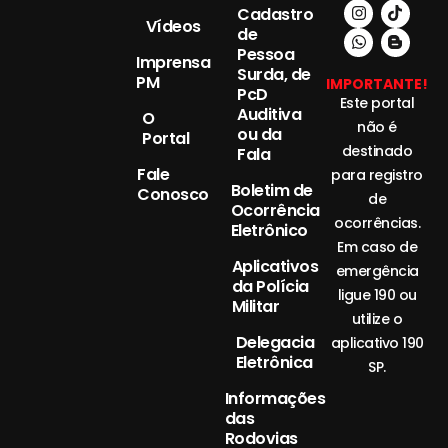
Cadastro
Vídeos
de
Pessoa
Imprensa
Surda, de
PM
IMPORTANTE!
PcD
Este portal
Auditiva
O
não é
ou da
Portal
destinado
Fala
Fale
para registro
Boletim de
Conosco
de
Ocorrência
ocorrências.
Eletrônico
Em caso de
Aplicativos
emergência
da Polícia
ligue 190 ou
Militar
utilize o
Delegacia
aplicativo 190
Eletrônica
SP.
Informações
das
Rodovias