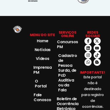
SERVIÇOS
REDES
MENU DO SITE
ONLINE
SOCIAIS
Home
Concursos
PM
Notícias
Cadastro
Vídeos
de
Pessoa
Imprensa
Surda, de
PM
IMPORTANTE!
PcD
Este portal
Auditiva
O
não é
ou da
Portal
destinado
Fala
Fale
para registro
Boletim de
Conosco
de
Ocorrência
ocorrências.
Eletrônico