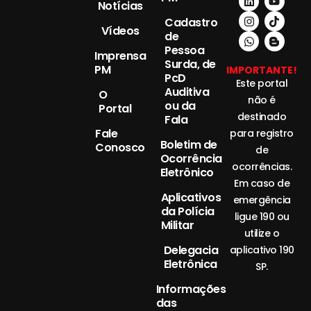
Notícias
Cadastro
Vídeos
de
Pessoa
Imprensa
Surda, de
PM
IMPORTANTE!
PcD
Este portal
Auditiva
O
não é
ou da
Portal
destinado
Fala
Fale
para registro
Boletim de
Conosco
de
Ocorrência
ocorrências.
Eletrônico
Em caso de
Aplicativos
emergência
da Polícia
ligue 190 ou
Militar
utilize o
Delegacia
aplicativo 190
Eletrônica
SP.
Informações
das