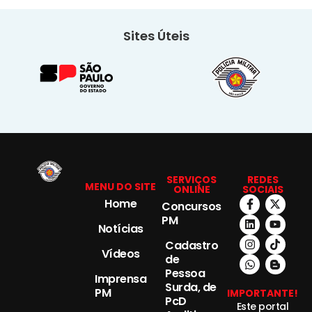
Sites Úteis
SERVIÇOS
REDES
MENU DO SITE
ONLINE
SOCIAIS
Home
Concursos
PM
Notícias
Cadastro
Vídeos
de
Pessoa
Imprensa
Surda, de
PM
IMPORTANTE!
PcD
Este portal