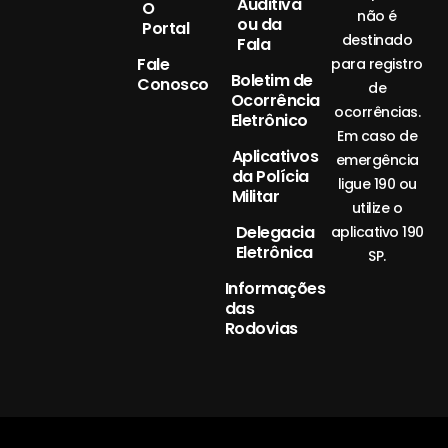
Auditiva
O
não é
ou da
Portal
destinado
Fala
Fale
para registro
Boletim de
Conosco
de
Ocorrência
ocorrências.
Eletrônico
Em caso de
Aplicativos
emergência
da Polícia
ligue 190 ou
Militar
utilize o
Delegacia
aplicativo 190
Eletrônica
SP.
Informações
das
Rodovias