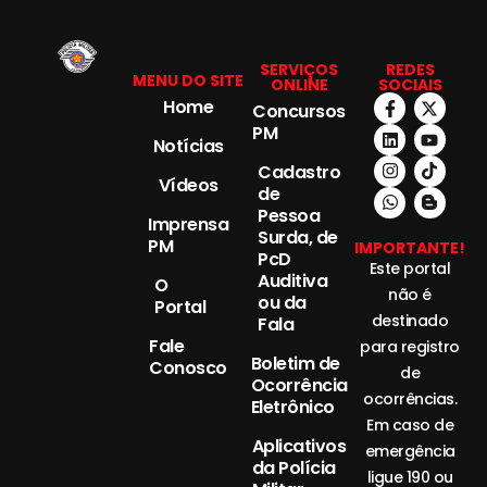
SERVIÇOS
REDES
MENU DO SITE
ONLINE
SOCIAIS
Home
Concursos
PM
Notícias
Cadastro
Vídeos
de
Pessoa
Imprensa
Surda, de
PM
IMPORTANTE!
PcD
Este portal
Auditiva
O
não é
ou da
Portal
destinado
Fala
Fale
para registro
Boletim de
Conosco
de
Ocorrência
ocorrências.
Eletrônico
Em caso de
Aplicativos
emergência
da Polícia
ligue 190 ou