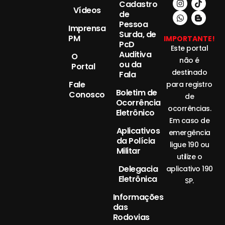
Cadastro
Vídeos
de
Pessoa
Imprensa
Surda, de
PM
IMPORTANTE!
PcD
Este portal
Auditiva
O
não é
ou da
Portal
destinado
Fala
Fale
para registro
Boletim de
Conosco
de
Ocorrência
ocorrências.
Eletrônico
Em caso de
Aplicativos
emergência
da Polícia
ligue 190 ou
Militar
utilize o
Delegacia
aplicativo 190
Eletrônica
SP.
Informações
das
Rodovias