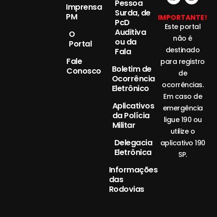
Pessoa
Imprensa
Surda, de
PM
IMPORTANTE!
PcD
Este portal
Auditiva
O
não é
ou da
Portal
destinado
Fala
Fale
para registro
Boletim de
Conosco
de
Ocorrência
ocorrências.
Eletrônico
Em caso de
Aplicativos
emergência
da Polícia
ligue 190 ou
Militar
utilize o
Delegacia
aplicativo 190
Eletrônica
SP.
Informações
das
Rodovias