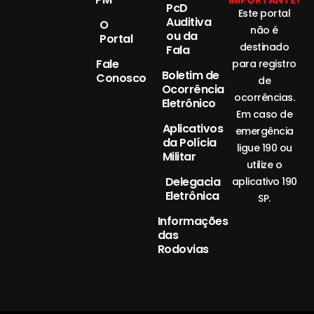
IMPORTANTE!
PcD
Este portal
Auditiva
O
não é
ou da
Portal
destinado
Fala
Fale
para registro
Boletim de
Conosco
de
Ocorrência
ocorrências.
Eletrônico
Em caso de
Aplicativos
emergência
da Polícia
ligue 190 ou
Militar
utilize o
Delegacia
aplicativo 190
Eletrônica
SP.
Informações
das
Rodovias