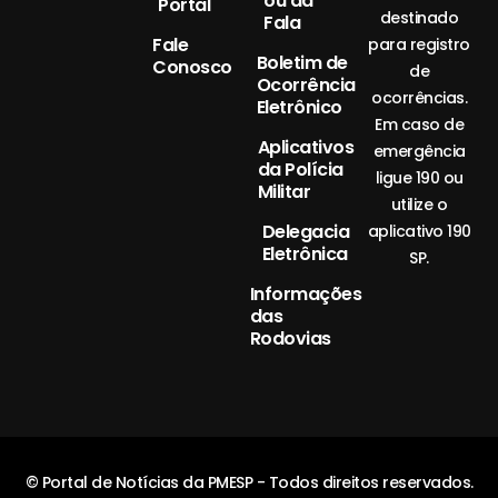
ou da
Portal
destinado
Fala
Fale
para registro
Boletim de
Conosco
de
Ocorrência
ocorrências.
Eletrônico
Em caso de
Aplicativos
emergência
da Polícia
ligue 190 ou
Militar
utilize o
Delegacia
aplicativo 190
Eletrônica
SP.
Informações
das
Rodovias
© Portal de Notícias da PMESP - Todos direitos reservados.