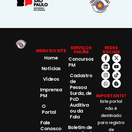
SERVIÇOS
REDES
MENU DO SITE
ONLINE
SOCIAIS
Home
Concursos
PM
Notícias
Cadastro
Vídeos
de
Pessoa
Imprensa
Surda, de
PM
IMPORTANTE!
PcD
Este portal
Auditiva
O
não é
ou da
Portal
destinado
Fala
Fale
para registro
Boletim de
Conosco
de