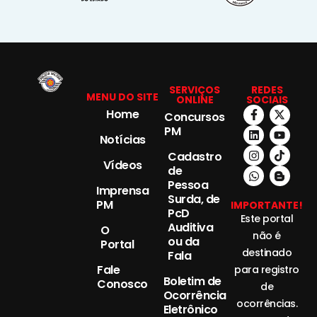
SERVIÇOS
REDES
MENU DO SITE
ONLINE
SOCIAIS
Home
Concursos
PM
Notícias
Cadastro
Vídeos
de
Pessoa
Imprensa
Surda, de
PM
IMPORTANTE!
PcD
Este portal
Auditiva
O
não é
ou da
Portal
destinado
Fala
Fale
para registro
Boletim de
Conosco
de
Ocorrência
ocorrências.
Eletrônico