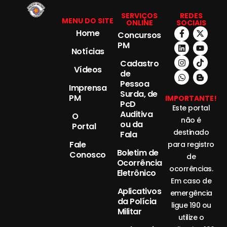
SERVIÇOS
REDES
MENU DO SITE
ONLINE
SOCIAIS
Home
Concursos
PM
Notícias
Cadastro
Vídeos
de
Pessoa
Imprensa
Surda, de
PM
IMPORTANTE!
PcD
Este portal
Auditiva
O
não é
ou da
Portal
destinado
Fala
Fale
para registro
Boletim de
Conosco
de
Ocorrência
ocorrências.
Eletrônico
Em caso de
Aplicativos
emergência
da Polícia
ligue 190 ou
Militar
utilize o