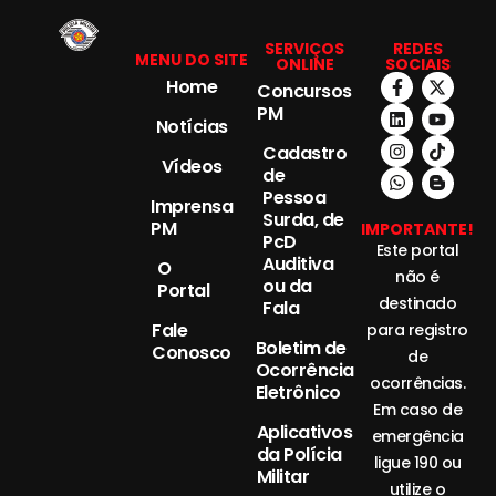
SERVIÇOS
REDES
MENU DO SITE
ONLINE
SOCIAIS
Home
Concursos
PM
Notícias
Cadastro
Vídeos
de
Pessoa
Imprensa
Surda, de
PM
IMPORTANTE!
PcD
Este portal
Auditiva
O
não é
ou da
Portal
destinado
Fala
Fale
para registro
Boletim de
Conosco
de
Ocorrência
ocorrências.
Eletrônico
Em caso de
Aplicativos
emergência
da Polícia
ligue 190 ou
Militar
utilize o