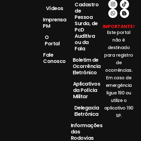
Cadastro
Vídeos
de
Pessoa
Imprensa
Surda, de
PM
IMPORTANTE!
PcD
Este portal
Auditiva
O
não é
ou da
Portal
destinado
Fala
Fale
para registro
Boletim de
Conosco
de
Ocorrência
ocorrências.
Eletrônico
Em caso de
Aplicativos
emergência
da Polícia
ligue 190 ou
Militar
utilize o
Delegacia
aplicativo 190
Eletrônica
SP.
Informações
das
Rodovias