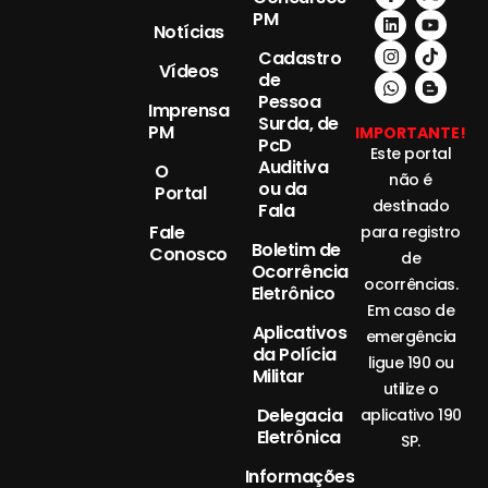
PM
Notícias
Cadastro
Vídeos
de
Pessoa
Imprensa
Surda, de
PM
IMPORTANTE!
PcD
Este portal
Auditiva
O
não é
ou da
Portal
destinado
Fala
Fale
para registro
Boletim de
Conosco
de
Ocorrência
ocorrências.
Eletrônico
Em caso de
Aplicativos
emergência
da Polícia
ligue 190 ou
Militar
utilize o
Delegacia
aplicativo 190
Eletrônica
SP.
Informações