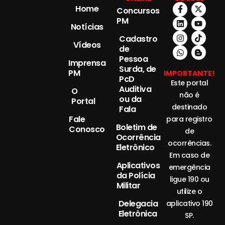
Home
Concursos
PM
Notícias
Cadastro
Vídeos
de
Pessoa
Imprensa
Surda, de
PM
IMPORTANTE!
PcD
Este portal
Auditiva
O
não é
ou da
Portal
destinado
Fala
Fale
para registro
Boletim de
Conosco
de
Ocorrência
ocorrências.
Eletrônico
Em caso de
Aplicativos
emergência
da Polícia
ligue 190 ou
Militar
utilize o
Delegacia
aplicativo 190
Eletrônica
SP.